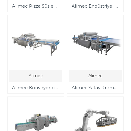
Alimec Pizza Süsleme Hattı
Alimec Endüstriyel Kurabiye üretim Hattı
Alimec
Alimec
Alimec Konveyör bant üzerine ürün dolum depozitörleri
Alimec Yatay Krema,Sos Enjeksiyon Sistemi