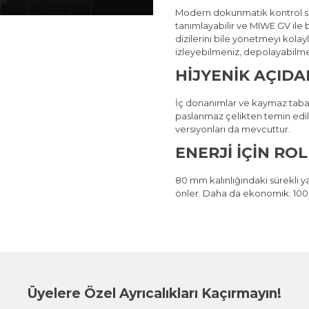
Modern dokunmatik kontrol si
tanımlayabilir ve
MIWE GV
ile 
dizilerini bile yönetmeyi kolay
izleyebilmeniz, depolayabilmen
HIJYENIK AÇIDA
İç donanımlar ve kaymaz taban 
paslanmaz çelikten temin edil
versiyonları da mevcuttur.
ENERJI IÇIN RO
80 mm kalınlığındaki sürekli ya
önler. Daha da ekonomik: 100 
Üyelere Özel Ayrıcalıkları Kaçırmayın!