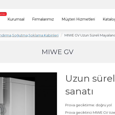
ünler
Kurumsal
Firmalarımız
Müşteri Hizmetleri
Katalo
ndırma,Soğutma,Şoklama Kabinleri
MIWE GV Uzun Süreli Mayaland
MIWE GV
Uzun süre
sanatı
Prova geciktirme: doğru yol
Prova geciktirici
MIWE GV
özel