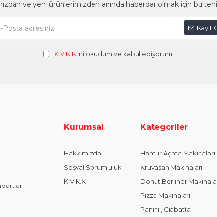
mızdan ve yeni ürünlerimizden anında haberdar olmak için bülteni
Kayıt 
K.V.K.K
'ni okudum ve kabul ediyorum.
Kurumsal
Kategoriler
Hakkımızda
Hamur Açma Makinaları
Sosyal Sorumluluk
Kruvasan Makinaları
K.V.K.K
Donut,Berliner Makinala
dartları
Pizza Makinaları
Panini , Ciabatta