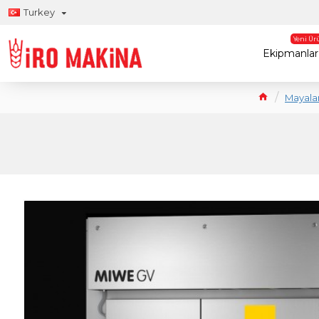
Turkey
Yeni Ür
Ekipmanlar
Mayala