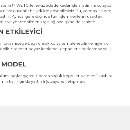
stemi MIWE TC ile, sekiz adede kadar işlem adımını kolayca
bunlara güvenilir bir şekilde erişebilirsiniz. Bu, karmaşık süreç
laştırır. Ayrıca, gerektiğinde tüm işlem verilerini uzaktan
iz ve yönetebilmeniz için ağ özelliğine de sahiptir.
N ETKILEYICI
tavası isteğe bağlı olarak kolay temizlenebilir ve hijyenik
ebilir. Standart beyaz kaplamalı cephelerin paslanmaz çelik
L MODEL
lıtım, başlangıçtan itibaren soğuk köprüleri ve enerji kaybını
mm kalınlığında yalıtımlı (opsiyonel) ekipman.