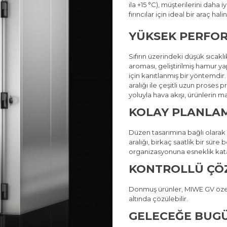
ila +15 °C), müşterilerini daha 
fırıncılar için ideal bir araç hali
YÜKSEK PERFOR
Sıfırın üzerindeki düşük sıcakl
aroması, geliştirilmiş hamur ya
için kanıtlanmış bir yöntemdir. 
aralığı ile çeşitli uzun proses
yoluyla hava akışı, ürünlerin 
KOLAY PLANLA
Düzen tasarımına bağlı olarak ü
aralığı, birkaç saatlik bir süre
organizasyonuna esneklik kat
KONTROLLÜ ÇÖ
Donmuş ürünler,
MIWE GV
özel
altında çözülebilir.
GELECEĞE BUG