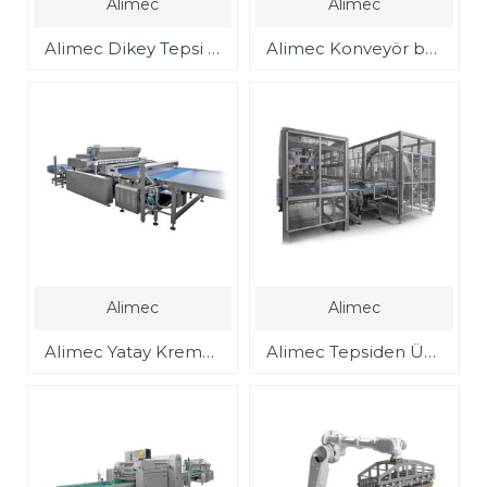
Alimec
Alimec
Alimec Dikey Tepsi içine ürün Doldurma Depozitörleri
Alimec Konveyör bant üzerine ürün dolum depozitörleri
Alimec
Alimec
Alimec Yatay Krema,Sos Enjeksiyon Sistemi
Alimec Tepsiden Ürün Alma ve Döndürme Ünitesi